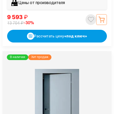
Цены от производителя
9 593
₽
₽
-30%
13 704
Рассчитать цену
«под ключ»
В наличии
Хит продаж