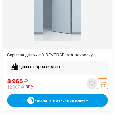
Скрытая дверь In9 REVERSE под покраску
Цены от производителя
8 965
₽
₽
-30%
12 807
Рассчитать цену
«под ключ»