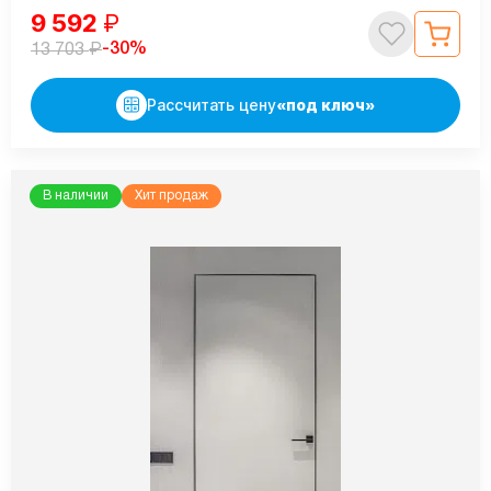
9 592
₽
₽
-30%
13 703
Рассчитать цену
«под ключ»
В наличии
Хит продаж