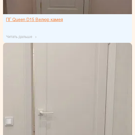
ПГ Queen D15 Велюр камея
читать дальше