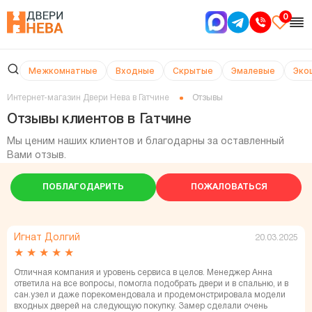
0
Межкомнатные
Входные
Скрытые
Эмалевые
Эко
Интернет-магазин Двери Нева в Гатчине
Отзывы
Отзывы клиентов в Гатчине
Мы ценим наших клиентов и благодарны за оставленный
Вами отзыв.
ПОБЛАГОДАРИТЬ
ПОЖАЛОВАТЬСЯ
Игнат Долгий
20.03.2025
★
★
★
★
★
Отличная компания и уровень сервиса в целов. Менеджер Анна
ответила на все вопросы, помогла подобрать двери и в спальню, и в
сан.узел и даже порекомендовала и продемонстрировала модели
входных дверей на следующую покупку. Замер сделали очень