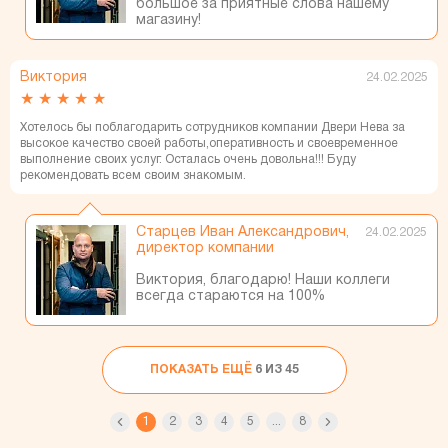
большое за приятные слова нашему
магазину!
Виктория
24.02.2025
★
★
★
★
★
Хотелось бы поблагодарить сотрудников компании Двери Нева за
высокое качество своей работы,оперативность и своевременное
выполнение своих услуг. Осталась очень довольна!!! Буду
рекомендовать всем своим знакомым.
Старцев Иван Александрович,
24.02.2025
директор компании
Виктория, благодарю! Наши коллеги
всегда стараются на 100%
ПОКАЗАТЬ ЕЩЁ
6 ИЗ 45
1
2
3
4
5
...
8