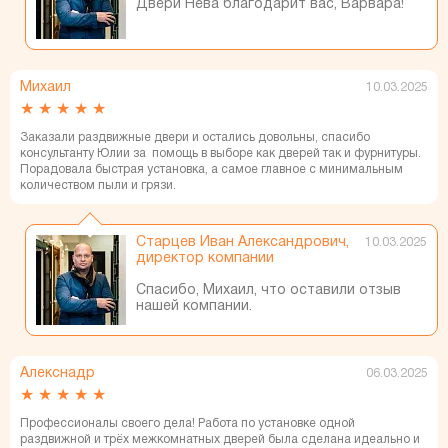
Двери Нева благодарит вас, Варвара!
Михаил
10.03.2025
★
★
★
★
★
Заказали раздвижные двери и остались довольны, спасибо
консультанту Юлии за помощь в выборе как дверей так и фурнитуры.
Порадовала быстрая установка, а самое главное с минимальным
количеством пыли и грязи.
Старцев Иван Александрович,
10.03.2025
директор компании
Спасибо, Михаил, что оставили отзыв
нашей компании.
Алекснадр
06.03.2025
★
★
★
★
★
Профессионалы своего дела! Работа по установке одной
раздвижной и трёх межкомнатных дверей была сделана идеально и